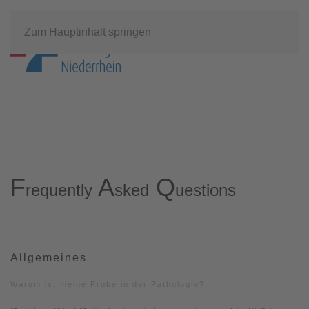
Zum Hauptinhalt springen
F
A
Q
requently
sked
uestions
Allgemeines
Warum ist meine Probe in der Pathologie?