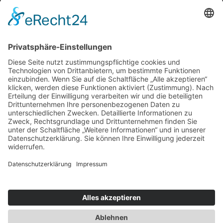
0203 - 6008 - 1649
E-Mail
info@pathologie-duisburg.de
Erreichbarkeit:
Mo - Fr (außer an Feiertagen)
8:00 - 17:00 Uhr
Heiligabend & Silvester geschlossen
Impressum
Datenschutz
Kontakt