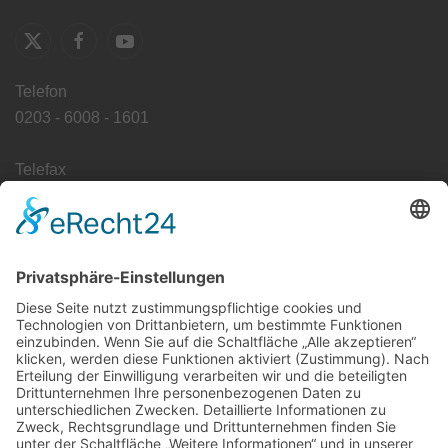
Telefon
0203 - 6008 - 1601
Telefax
0203 - 6008 - 1649
E-Mail
info@pathologie-duisburg.de
Erreichbarkeit:
Mo - Fr (außer an Feiertagen)
8:00 - 17:00 Uhr