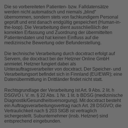
Die so vorbereiteten Patienten- bzw. Falldatensätze
werden nicht automatisch und niemals „blind“
übernommen, sondern stets von fachkundigem Personal
geprüft und erst danach endgültig gespeichert (Human-in-
the-loop). Die Verarbeitung dient ausschließlich der
korrekten Erfassung und Zuordnung der übermittelten
Patientendaten und hat keinen Einfluss auf die
medizinische Bewertung oder Befunderstellung.
Die technische Verarbeitung durch docxtract erfolgt auf
Servern, die docxtract bei der Hetzner Online GmbH
anmietet. Hetzner fungiert dabei als
Unterauftragsverarbeiter von docxtract. Der Speicher- und
Verarbeitungsort befindet sich in Finnland (EU/EWR); eine
Datenübermittlung in Drittländer findet nicht statt.
Rechtsgrundlage der Verarbeitung ist Art. 9 Abs. 2 lit. h
DSGVO i. V. m. § 22 Abs. 1 Nr. 1 lit. b BDSG (medizinische
Diagnostik/Gesundheitsversorgung). Mit docxtract besteht
ein Auftragsverarbeitungsvertrag nach Art. 28 DSGVO; die
Vertraulichkeit nach § 203 StGB ist vertraglich
sichergestellt. Subunternehmer (insb. Hetzner) sind
entsprechend eingebunden.