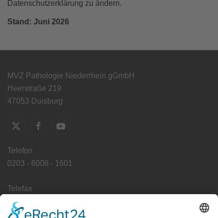
Datenschutzerklärung zu ändern.
Stand: Juni 2026
MVZ Pathologie Niederrhein gGmbH
Heerstraße 219
47053 Duisburg
Telefon
0203 - 6008 - 1601
Telefax
0203 - 6008 - 1649