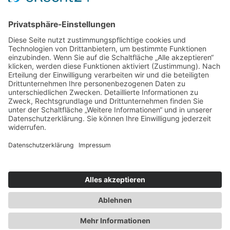
E-Mail
info@pathologie-duisburg.de
Erreichbarkeit:
Mo - Fr (außer an Feiertagen)
8:00 - 17:00 Uhr
Heiligabend & Silvester geschlossen
Impressum
Datenschutz
Kontakt