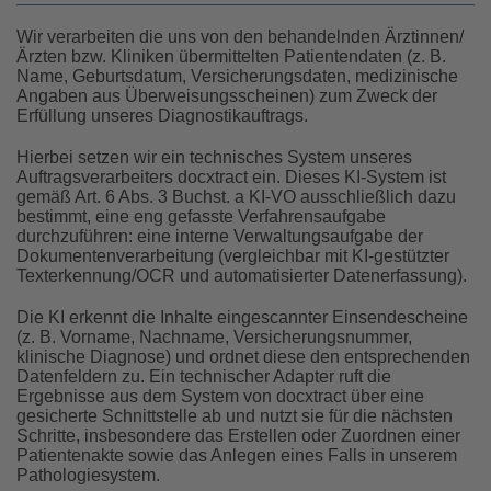
Wir verarbeiten die uns von den behandelnden Ärztinnen/
Ärzten bzw. Kliniken übermittelten Patientendaten (z. B.
Name, Geburtsdatum, Versicherungsdaten, medizinische
Angaben aus Überweisungsscheinen) zum Zweck der
Erfüllung unseres Diagnostikauftrags.
Hierbei setzen wir ein technisches System unseres
Auftragsverarbeiters docxtract ein. Dieses KI-System ist
gemäß Art. 6 Abs. 3 Buchst. a KI-VO ausschließlich dazu
bestimmt, eine eng gefasste Verfahrensaufgabe
durchzuführen: eine interne Verwaltungsaufgabe der
Dokumentenverarbeitung (vergleichbar mit KI-gestützter
Texterkennung/OCR und automatisierter Datenerfassung).
Die KI erkennt die Inhalte eingescannter Einsendescheine
(z. B. Vorname, Nachname, Versicherungsnummer,
klinische Diagnose) und ordnet diese den entsprechenden
Datenfeldern zu. Ein technischer Adapter ruft die
Ergebnisse aus dem System von docxtract über eine
gesicherte Schnittstelle ab und nutzt sie für die nächsten
Schritte, insbesondere das Erstellen oder Zuordnen einer
Patientenakte sowie das Anlegen eines Falls in unserem
Pathologiesystem.