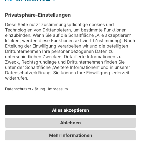
E-Mail
info@pathologie-duisburg.de
Erreichbarkeit:
Mo - Fr (außer an Feiertagen)
8:00 - 17:00 Uhr
Heiligabend & Silvester geschlossen
Impressum
Datenschutz
Kontakt