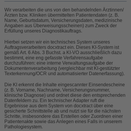
Wir verarbeiten die uns von den behandelnden Ärztinnen/
Ärzten bzw. Kliniken übermittelten Patientendaten (z. B.
Name, Geburtsdatum, Versicherungsdaten, medizinische
Angaben aus Überweisungsscheinen) zum Zweck der
Erfüllung unseres Diagnostikauftrags.
Hierbei setzen wir ein technisches System unseres
Auftragsverarbeiters docxtract ein. Dieses KI-System ist
gemäß Art. 6 Abs. 3 Buchst. a KI-VO ausschließlich dazu
bestimmt, eine eng gefasste Verfahrensaufgabe
durchzuführen: eine interne Verwaltungsaufgabe der
Dokumentenverarbeitung (vergleichbar mit KI-gestützter
Texterkennung/OCR und automatisierter Datenerfassung).
Die KI erkennt die Inhalte eingescannter Einsendescheine
(z. B. Vorname, Nachname, Versicherungsnummer,
klinische Diagnose) und ordnet diese den entsprechenden
Datenfeldern zu. Ein technischer Adapter ruft die
Ergebnisse aus dem System von docxtract über eine
gesicherte Schnittstelle ab und nutzt sie für die nächsten
Schritte, insbesondere das Erstellen oder Zuordnen einer
Patientenakte sowie das Anlegen eines Falls in unserem
Pathologiesystem.