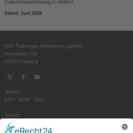
Datenschutzerklärung zu ändern.
Stand: Juni 2026
MVZ Pathologie Niederrhein gGmbH
Heerstraße 219
47053 Duisburg
Telefon
0203 - 6008 - 1601
Telefax
0203 - 6008 - 1649