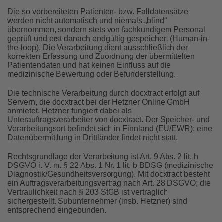
Die so vorbereiteten Patienten- bzw. Falldatensätze
werden nicht automatisch und niemals „blind“
übernommen, sondern stets von fachkundigem Personal
geprüft und erst danach endgültig gespeichert (Human-in-
the-loop). Die Verarbeitung dient ausschließlich der
korrekten Erfassung und Zuordnung der übermittelten
Patientendaten und hat keinen Einfluss auf die
medizinische Bewertung oder Befunderstellung.
Die technische Verarbeitung durch docxtract erfolgt auf
Servern, die docxtract bei der Hetzner Online GmbH
anmietet. Hetzner fungiert dabei als
Unterauftragsverarbeiter von docxtract. Der Speicher- und
Verarbeitungsort befindet sich in Finnland (EU/EWR); eine
Datenübermittlung in Drittländer findet nicht statt.
Rechtsgrundlage der Verarbeitung ist Art. 9 Abs. 2 lit. h
DSGVO i. V. m. § 22 Abs. 1 Nr. 1 lit. b BDSG (medizinische
Diagnostik/Gesundheitsversorgung). Mit docxtract besteht
ein Auftragsverarbeitungsvertrag nach Art. 28 DSGVO; die
Vertraulichkeit nach § 203 StGB ist vertraglich
sichergestellt. Subunternehmer (insb. Hetzner) sind
entsprechend eingebunden.