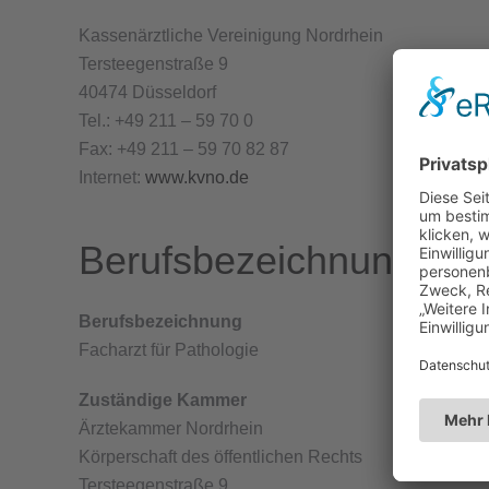
Kassenärztliche Vereinigung Nordrhein
Tersteegenstraße 9
40474 Düsseldorf
Tel.: +49 211 – 59 70 0
Fax: +49 211 – 59 70 82 87
Internet:
www.kvno.de
Berufsbezeichnung und
Berufsbezeichnung
Facharzt für Pathologie
Zuständige Kammer
Ärztekammer Nordrhein
Körperschaft des öffentlichen Rechts
Tersteegenstraße 9