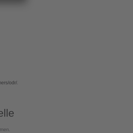
ers/odr/
.
elle
hmen.