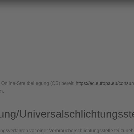
 Online-Streitbeilegung (OS) bereit:
https://ec.europa.eu/consum
m.
ung/Universal­schlichtungs­st
legungsverfahren vor einer Verbraucherschlichtungsstelle teilzune