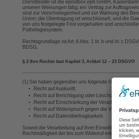
Dienstleister ist die epostbox epb GmbH, Kaiserdamm
unseren Weisungen tätig; ein Vertrag zur Auftragsver
sind zur Verschwiegenheit und zur Wahrung des Beruf
Union; die Übertragung ist verschlüsselt, und die D
von uns festgelegte Frist vorgehalten und anschließ
Pathologiesystem.
Rechtsgrundlage ist Art. 6 Abs. 1 lit. b und lit. c DS
BDSG.
§ 2 Ihre Rechte laut Kapitel 3, Artikel 12 – 23 DSGVO
(1) Sie haben gegenüber uns folgende Rechte hinsic
•
Recht auf Auskunft,
•
Recht auf Berichtigung oder Löschung,
•
Recht auf Einschränkung der Verarbeitung,
•
Recht auf Widerspruch gegen die Verarbeitung,
•
Recht auf Datenübertragbarkeit.
Soweit die Verarbeitung auf Ihrer Einwilligung beruht
Rechtmäßigkeit der bis zum Widerruf erfolgten Verarb