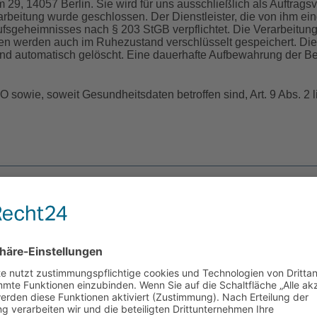
 29, 14057 Berlin. Sie wird für uns ausschließlich als Auftrag
arbeitung wurde geschlossen. Der Dienstleister, die von ihm ei
sgeheimnisses nach § 203 StGB verpflichtet. Die Verarbeitung 
aten werden auch im Ruhezustand verschlüsselt gespeichert. Di
end automatisch gelöscht. Eine dauerhafte Aufbewahrung der Be
GVO sowie, soweit Gesundheitsdaten betroffen sind, Art. 9 Abs. 2 l
htlich der Sie betreffenden personenbezogenen Daten:
, haben Sie zudem das Recht, diese Einwilligung jederzeit mit W
eitung bleibt davon unberührt.