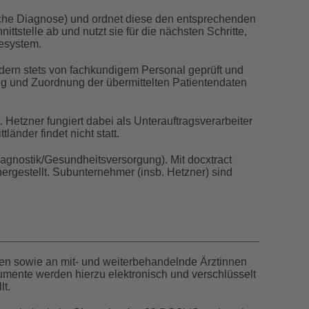
sche Diagnose) und ordnet diese den entsprechenden
tstelle ab und nutzt sie für die nächsten Schritte,
iesystem.
dern stets von fachkundigem Personal geprüft und
ung und Zuordnung der übermittelten Patientendaten
 Hetzner fungiert dabei als Unterauftragsverarbeiter
änder findet nicht statt.
Diagnostik/Gesundheitsversorgung). Mit docxtract
hergestellt. Subunternehmer (insb. Hetzner) sind
ten sowie an mit- und weiterbehandelnde Ärztinnen
kumente werden hierzu elektronisch und verschlüsselt
lt.