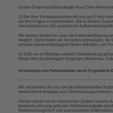
Unsere Datenschutzbeauftragte Frau Erika Kremer er
(3) Bei Ihrer Kontaktaufnahme mit uns per E-Mail we
um Ihre Fragen zu beantworten. Die in diesem Zusam
Verarbeitung ein, falls gesetzliche Aufbewahrungspfl
Wir weisen darauf hin, dass die Datenübertragung per
möglich. Daher bitten wir Sie selbst abzuwägen, ob Si
sensible personenbezogene Daten enthalten, per Pos
(4) Falls wir im Rahmen unserer Dienstleistung auf a
Detail über die jeweiligen Vorgänge informieren. Dab
Verarbeitung von Patientendaten durch KI-gestützte
Wir verarbeiten die uns von den behandelnden Ärztin
medizinische Angaben aus Überweisungsscheinen) zu
Hierbei setzen wir ein technisches System unseres Au
bestimmt, eine eng gefasste Verfahrensaufgabe durch
Texterkennung/OCR und automatisierter Datenerfass