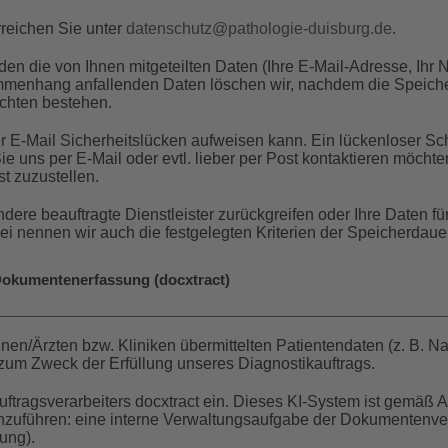
reichen Sie unter
datenschutz@pathologie-duisburg.de
.
rden die von Ihnen mitgeteilten Daten (Ihre E-Mail-Adresse, Ih
menhang anfallenden Daten löschen wir, nachdem die Speicherun
ichten bestehen.
 E-Mail Sicherheitslücken aufweisen kann. Ein lückenloser Schut
e uns per E-Mail oder evtl. lieber per Post kontaktieren möchten.
t zuzustellen.
ndere beauftragte Dienstleister zurückgreifen oder Ihre Daten 
ei nennen wir auch die festgelegten Kriterien der Speicherdauer
 Dokumentenerfassung (docxtract)
nen/Ärzten bzw. Kliniken übermittelten Patientendaten (z. B. 
m Zweck der Erfüllung unseres Diagnostikauftrags.
ftragsverarbeiters docxtract ein. Dieses KI-System ist gemäß A
zuführen: eine interne Verwaltungsaufgabe der Dokumentenvera
ung).