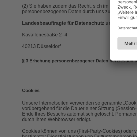
(2) Sie haben zudem das Recht, sich im Falle datens
personenbezogenen Daten durch uns zu beschweren. D
Landesbeauftragte für Datenschutz und Informati
Kavalleriestraße 2–4
40213 Düsseldorf
§ 3 Erhebung personenbezogener Daten bei Besuch u
Cookies
Unsere Internetseiten verwenden so genannte „Cooki
vorübergehend für die Dauer einer Sitzung (Session
Ende Ihres Besuchs automatisch gelöscht. Permanent
durch Ihren Webbrowser erfolgt.
Cookies können von uns (First-Party-Cookies) oder 
bestimmter Dienstleistungen von Drittunternehmen inn