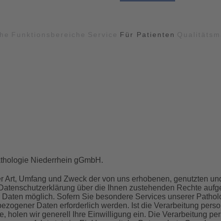
che
Funktionsbereiche
Service
Für Patienten
Qualitäts
athologie Niederrhein gGmbH.
ber Art, Umfang und Zweck der von uns erhobenen, genutzten u
Datenschutzerklärung über die Ihnen zustehenden Rechte aufgekl
Daten möglich. Sofern Sie besondere Services unserer Patholo
zogener Daten erforderlich werden. Ist die Verarbeitung perso
e, holen wir generell Ihre Einwilligung ein. Die Verarbeitung 