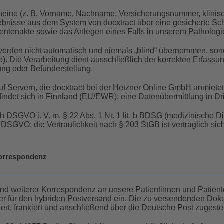
cheine (z. B. Vorname, Nachname, Versicherungsnummer, klini
ebnisse aus dem System von docxtract über eine gesicherte Schnit
ientenakte sowie das Anlegen eines Falls in unserem Patholog
 werden nicht automatisch und niemals „blind“ übernommen, son
p). Die Verarbeitung dient ausschließlich der korrekten Erfass
ung oder Befunderstellung.
uf Servern, die docxtract bei der Hetzner Online GmbH anmietet.
indet sich in Finnland (EU/EWR); eine Datenübermittlung in Drittl
t. h DSGVO i. V. m. § 22 Abs. 1 Nr. 1 lit. b BDSG (medizinische 
 DSGVO; die Vertraulichkeit nach § 203 StGB ist vertraglich sic
orrespondenz
 und weiterer Korrespondenz an unsere Patientinnen und Patien
ister für den hybriden Postversand ein. Die zu versendenden Do
iert, frankiert und anschließend über die Deutsche Post zugestel