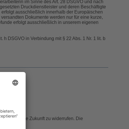
sverarbeiterin im Sinne des Art. 28 DSGVO und nach
ngesetzten Druckdienstleister und deren Beschäftigte
erfolgt ausschließlich innerhalb der Europäischen
e versandten Dokumente werden nur für eine kurze,
funde erfolgt ausschließlich in unserem eigenen
it. h DSGVO in Verbindung mit § 22 Abs. 1 Nr. 1 lit. b
irkung für die Zukunft zu widerrufen. Die