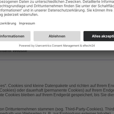
chutzrechtlicher Verstöße bei der zuständigen Datenschutz-Aufs
ie für uns zuständige Aufsichtsbehörde ist die
onsfreiheit Nordrhein-Westfalen
nserer Website
es“. Cookies sind kleine Datenpakete und richten auf Ihrem E
-Cookies) oder dauerhaft (permanente Cookies) auf Ihrem Endg
e Cookies bleiben auf Ihrem Endgerät gespeichert, bis Sie di
von Drittunternehmen stammen (sog. Third-Party-Cookies). Thir
erhalb von Webseiten (z. B. zur Einbindung externer Inhalte).