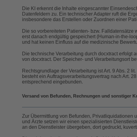
Die KI erkennt die Inhalte eingescannter Einsendes
Datenfeldern zu. Ein technischer Adapter ruft die Erg
insbesondere das Erstellen oder Zuordnen einer Pat
Die so vorbereiteten Patienten- bzw. Falldatensätze
erst danach endgültig gespeichert (Human-in-the-loo
und hat keinen Einfluss auf die medizinische Bewert
Die technische Verarbeitung durch docxtract erfolgt a
von docxtract. Der Speicher- und Verarbeitungsort bef
Rechtsgrundlage der Verarbeitung ist Art. 9 Abs. 2 li
besteht ein Auftragsverarbeitungsvertrag nach Art. 28
entsprechend eingebunden.
Versand von Befunden, Rechnungen und sonstiger K
Zur Übermittlung von Befunden, Privatliquidationen
und Ärzte setzen wir einen spezialisierten Dienstle
an den Dienstleister übergeben, dort gedruckt, kuvert