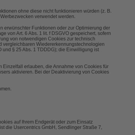
ionen ohne diese nicht funktionieren würden (z. B.
zu Werbezwecken verwendet werden.
en erwünschter Funktionen oder zur Optimierung der
 von Art. 6 Abs. 1 lit. f DSGVO gespeichert, sofern
erung von notwendigen Cookies zur technisch
 und vergleichbaren Wiedererkennungstechnologien
VO und § 25 Abs. 1 TDDDG); die Einwilligung ist
m Einzelfall erlauben, die Annahme von Cookies für
ers aktivieren. Bei der Deaktivierung von Cookies
ehmen.
ookies auf Ihrem Endgerät oder zum Einsatz
st die Usercentrics GmbH, Sendlinger Straße 7,