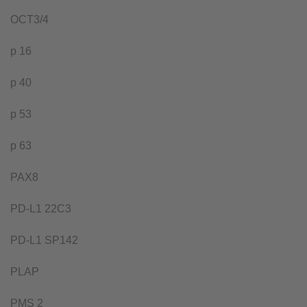
OCT3/4
p 16
p 40
p 53
p 63
PAX8
PD-L1 22C3
PD-L1 SP142
PLAP
PMS 2