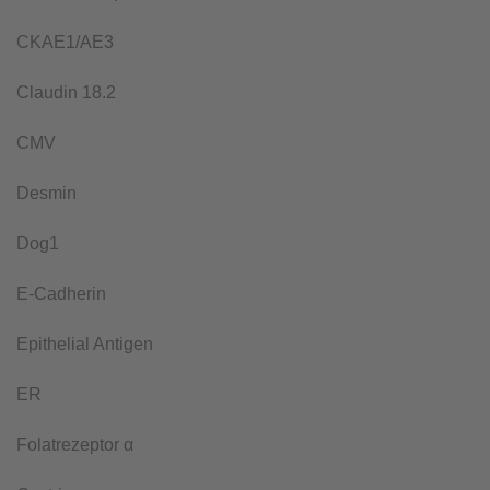
CKAE1/AE3
Claudin 18.2
CMV
Desmin
Dog1
E-Cadherin
Epithelial Antigen
ER
Folatrezeptor α