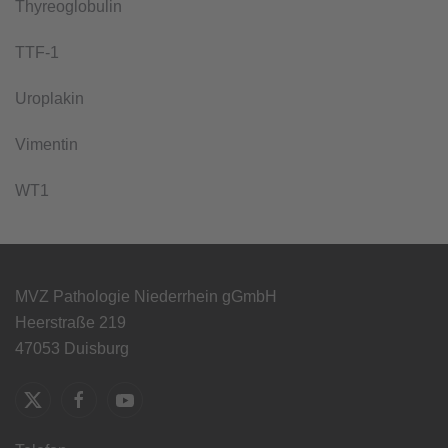
Thyreoglobulin
TTF-1
Uroplakin
Vimentin
WT1
MVZ Pathologie Niederrhein gGmbH
Heerstraße 219
47053 Duisburg