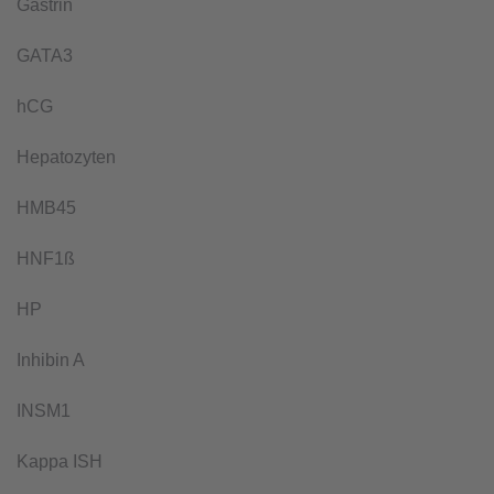
Gastrin
GATA3
hCG
Hepatozyten
HMB45
HNF1ß
HP
Inhibin A
INSM1
Kappa ISH