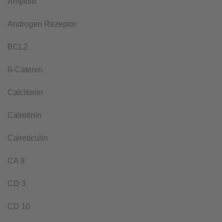
Amyloid
Androgen Rezeptor
BCL2
ß-Catenin
Calcitonin
Calretinin
Calreticulin
CA 9
CD 3
CD 10