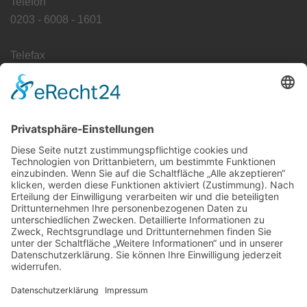
Telefon
0203 - 6008 - 1601
Telefax
0203 - 6008 - 1649
E-Mail
info@pathologie-duisburg.de
Erreichbarkeit:
Mo - Fr (außer an Feiertagen)
8:00 - 17:00 Uhr
Heiligabend & Silvester geschlossen
Impressum